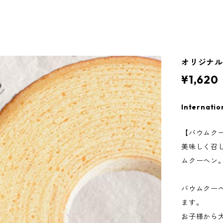
オリジナ
¥1,620
Internatio
【バウムク
美味しく召
ムクーヘン
バウムクー
ます。
お子様から