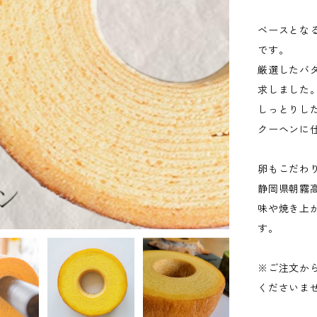
ベースとな
です。
厳選したバ
求しました
しっとりし
クーヘンに
卵もこだわ
静岡県朝霧
味や焼き上
す。
※ご注文か
くださいま