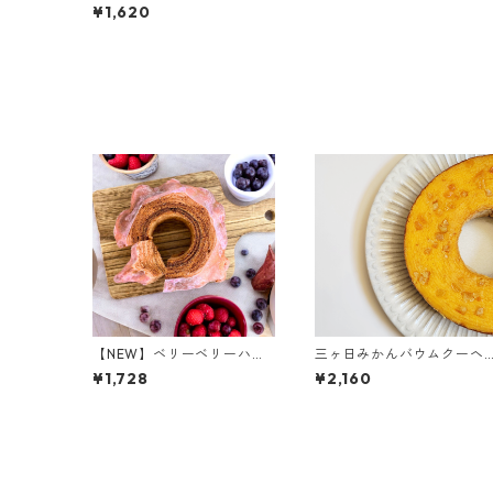
¥1,620
【NEW】ベリーベリーハー
三ヶ日みかんバウムクーヘ
ドバウムクーヘン
ン
¥1,728
¥2,160