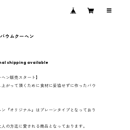
ルバウムクーヘン
nal shipping available
ーヘン販売スタート】
し上がって頂くために食材に妥協せずに作ったバウ
。
ヘン『オリジナル』はプレーンタイプとなっており
大人の方迄に愛される商品となっております。