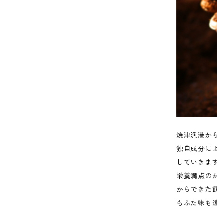
焼津漁港か
独自成分に
していきま
栄養満点の
からできた
もふた味も