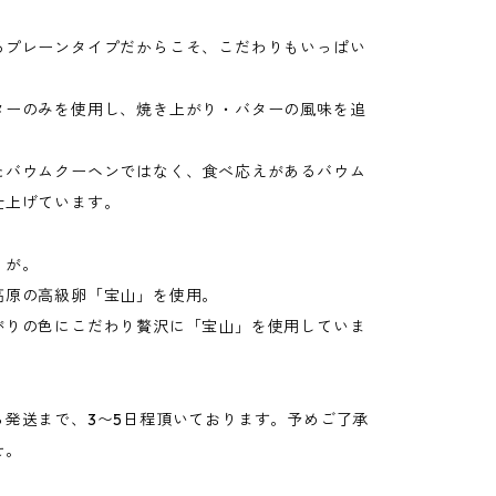
るプレーンタイプだからこそ、こだわりもいっぱい
ターのみを使用し、焼き上がり・バターの風味を追
。
たバウムクーヘンではなく、食べ応えがあるバウム
仕上げています。
りが。
高原の高級卵「宝山」を使用。
がりの色にこだわり贅沢に「宝山」を使用していま
ら発送まで、3〜5日程頂いております。予めご了承
せ。