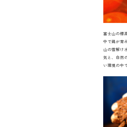
富士山の標
中で鶏が育
山の雪解け
気と、自然
い環境の中