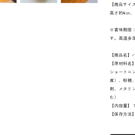
【商品サイ
高さ約4㎝、
※賞味期限
す。高温多
【商品名】
【原材料名
ショートニ
産）、粉糖
剤、メタリ
む）
【内容量】
【保存方法