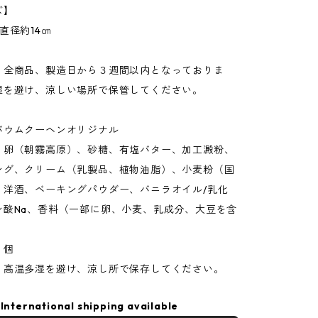
ズ】
直径約14㎝
：全商品、製造日から３週間以内となっておりま
湿を避け、涼しい場所で保管してください。
バウムクーヘンオリジナル
】卵（朝霧高原）、砂糖、有塩バター、加工澱粉、
ング、クリーム（乳製品、植物油脂）、小麦粉（国
、洋酒、ベーキングパウダー、バニラオイル/乳化
ン酸Na、香料（一部に卵、小麦、乳成分、大豆を含
１個
】高温多湿を避け、涼し所で保存してください。
International shipping available