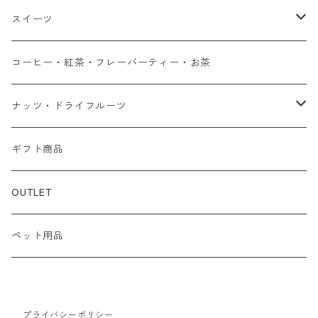
スイーツ
バウムクーヘン
コーヒー・紅茶・フレーバーティー・お茶
スイートポテト
ナッツ・ドライフルーツ
干し芋
ナッツ
ギフト商品
クグロフ
ドライフルーツ
OUTLET
ペット用品
プライバシーポリシー